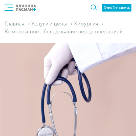
Онлайн-запись
Главная
Услуги и цены
Хирургия
→
→
→
Комплексное обследование перед операцией