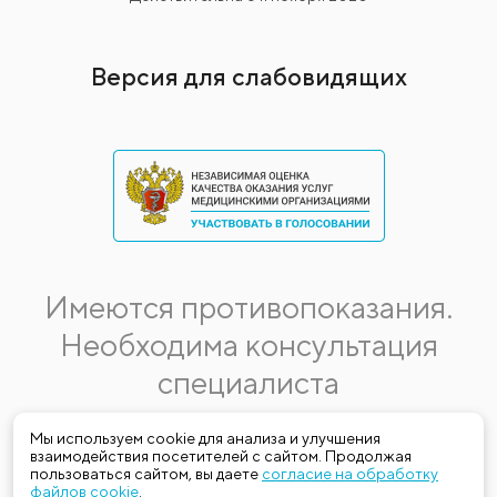
Версия для слабовидящих
Имеются противопоказания.
Необходима консультация
специалиста
Данная информация не является публичной офертой.
Мы используем cookie для анализа и улучшения
взаимодействия посетителей с сайтом. Продолжая
Стоимость, название и спектр услуг могут меняться.
пользоваться сайтом, вы даете
согласие на обработку
Получить актуальную на момент обращения за медицинской
файлов cookie
.