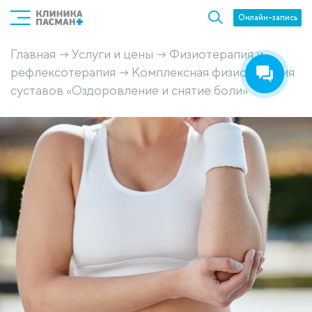
Онлайн-запись
Главная
Услуги и цены
Физиотерапия и
→
→
рефлексотерапия
Комплексная физиотерапия
→
суставов «Оздоровление и снятие боли»