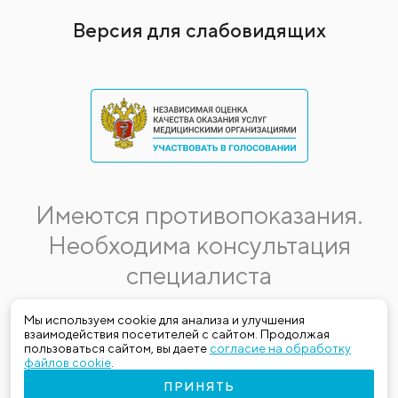
Версия для слабовидящих
Имеются противопоказания.
Необходима консультация
специалиста
Данная информация не является публичной офертой.
Мы используем cookie для анализа и улучшения
взаимодействия посетителей с сайтом. Продолжая
Стоимость, название и спектр услуг могут меняться.
пользоваться сайтом, вы даете
согласие на обработку
Получить актуальную на момент обращения за медицинской
файлов cookie
.
услугой информацию можно по телефону (383) 303-03-03
ПРИНЯТЬ