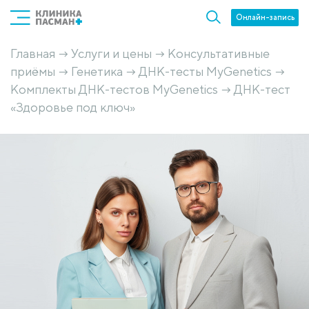
Онлайн-запись
Главная
Услуги и цены
Консультативные
→
→
приёмы
Генетика
ДНК-тесты MyGenetics
→
→
→
Комплекты ДНК-тестов MyGenetics
ДНК-тест
→
«Здоровье под ключ»