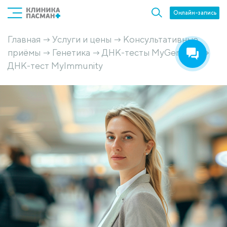
Онлайн-запись
Главная
Услуги и цены
Консультативные
→
→
приёмы
Генетика
ДНК-тесты MyGenetics
→
→
→
ДНК-тест MyImmunity