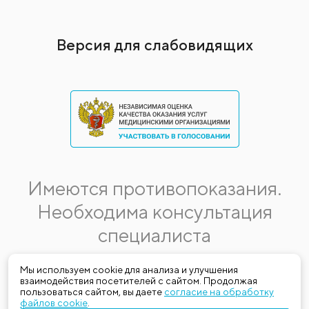
Версия для слабовидящих
Имеются противопоказания.
Необходима консультация
специалиста
Данная информация не является публичной офертой.
Мы используем cookie для анализа и улучшения
взаимодействия посетителей с сайтом. Продолжая
Стоимость, название и спектр услуг могут меняться.
пользоваться сайтом, вы даете
согласие на обработку
Получить актуальную на момент обращения за медицинской
файлов cookie
.