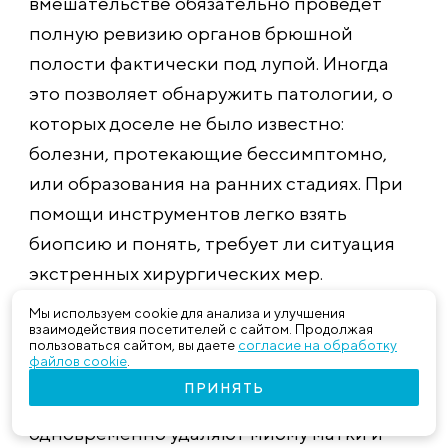
вмешательстве обязательно проведёт
полную ревизию органов брюшной
полости фактически под лупой. Иногда
это позволяет обнаружить патологии, о
которых доселе не было известно:
болезни, протекающие бессимптомно,
или образования на ранних стадиях. При
помощи инструментов легко взять
биопсию и понять, требует ли ситуация
экстренных хирургических мер.
Хирурги «Клиники Пасман» успешно
Мы используем cookie для анализа и улучшения
взаимодействия посетителей с сайтом. Продолжая
выполняют симультанные – смежные —
пользоваться сайтом, вы даете
согласие на обработку
файлов cookie
.
операции на брюшной полости в дуэте с
ПРИНЯТЬ
урологами и гинекологами: например,
одновременно удаляют миому матки и