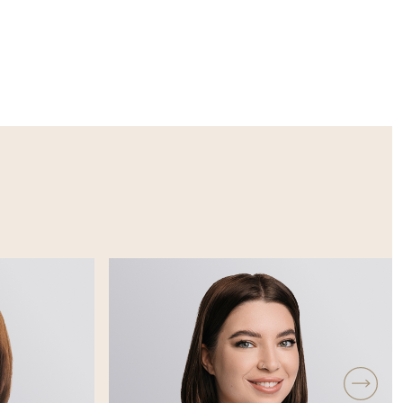
 в
тасимовой,