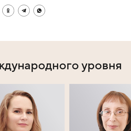
ины Васильевны Ефимовой, звучала его любимая музыка
и: Натальи Мальцевой, Павла Дашкина, Валерии Муга
 аккомпанемент гитары и рояля.
wall-7244031_15475
ях: