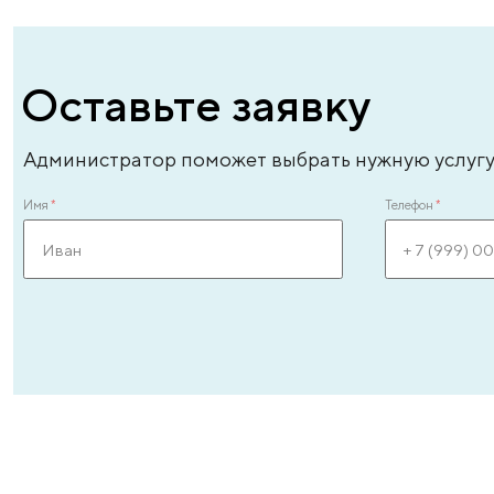
врач – уролог-андролог высшей категории,
вр
врач-эксперт, стаж - 31 год
ле
ЗАПИСАТЬСЯ ОНЛАЙН