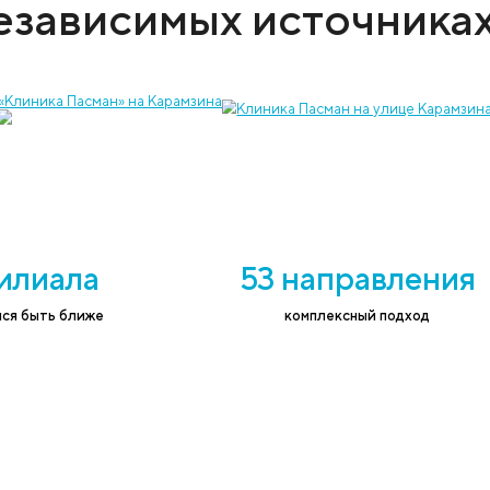
 услугу и записать на приём к врачу
ефон
*
Согласе
соответ