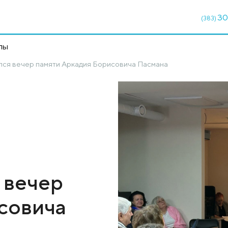
кции
Чекапы
иде» состоялся вечер памяти Аркадия Борисовича Па
ной
ялся вечер