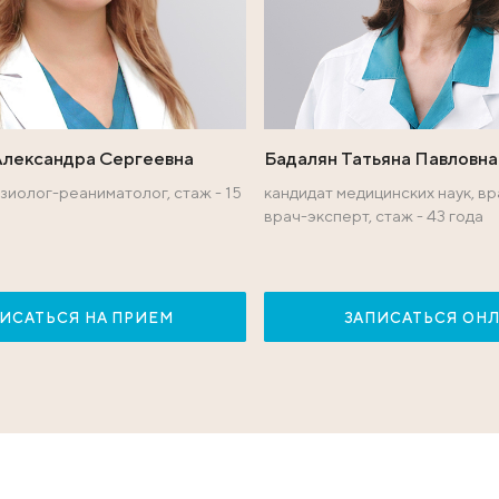
ы международного 
типьева Александра Сергеевна
Бадаля