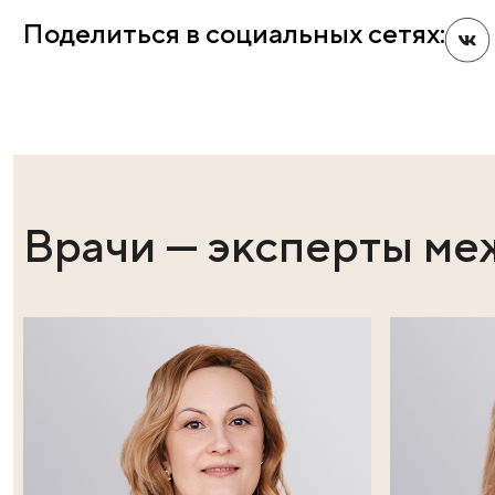
Михайловны Пасман, Василия Ивановича Кузина, Ир
исполнении артистов новосибирской консерватори
Янины Койфман, а также пелись любимые песни под
Подробнее можно узнать по ссылке:
https://vk.com/
Поделиться в социальных сет