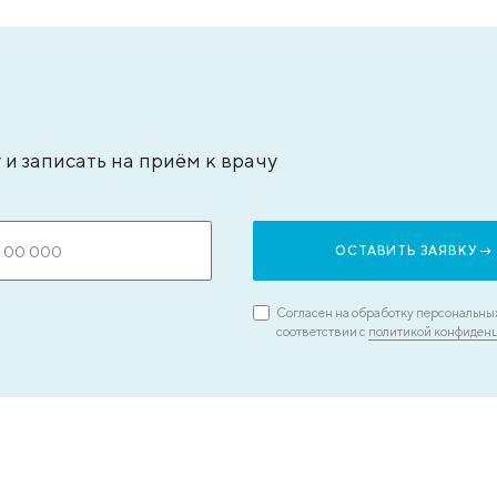
ач – анестезиолог-реаниматолог, стаж - 15
кандида
т
врач-экс
ЗАПИСАТЬСЯ НА ПРИЕМ