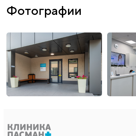
Свяжитесь с нами
Адреса отделений в Новосибирске
ул. Карамзина, 92 (Правый берег)
пр-т Дзержинского, 1/1, офис 12 (Правый берег)
ул. Блюхера, 71/1 (Левый берег)
ул. Карамзина, 92 (Стоматология, Правый берег)
ЗАКАЗАТЬ ОБРАТНЫЙ ЗВОНОК