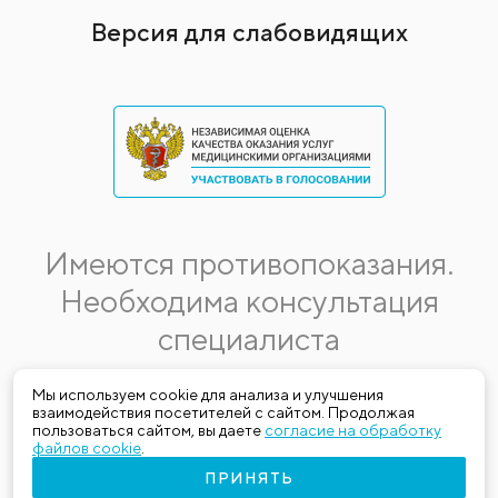
Версия для слабовидящих
Имеются противопоказания.
Необходима консультация
специалиста
Данная информация не является публичной офертой.
Мы используем cookie для анализа и улучшения
взаимодействия посетителей с сайтом. Продолжая
Стоимость, название и спектр услуг могут меняться.
пользоваться сайтом, вы даете
согласие на обработку
Получить актуальную на момент обращения за медицинской
файлов cookie
.
услугой информацию можно по телефону (383) 303-03-03
ПРИНЯТЬ