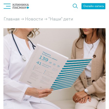
Онлайн-запись
Главная
Новости
"Наши" дети
→
→