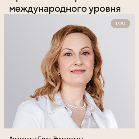
международного уровня
1
/
20
Андреева Лиля Энверовна