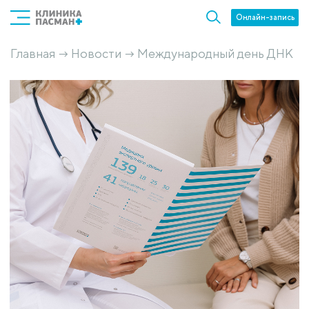
Онлайн-запись
Главная
Новости
Международный день ДНК
→
→