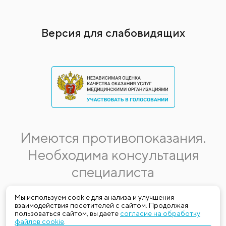
Версия для слабовидящих
Имеются противопоказания.
Необходима консультация
специалиста
Данная информация не является публичной офертой.
Мы используем cookie для анализа и улучшения
взаимодействия посетителей с сайтом. Продолжая
Стоимость, название и спектр услуг могут меняться.
пользоваться сайтом, вы даете
согласие на обработку
Получить актуальную на момент обращения за медицинской
файлов cookie
.