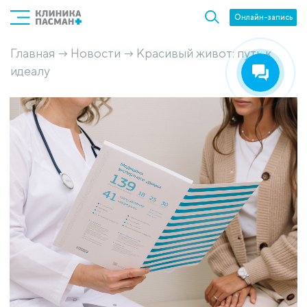
Онлайн-запись
Главная
Новости
Красивый живот: путь к
→
→
идеалу