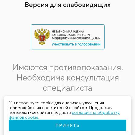
Версия для слабовидящих
Имеются противопоказания.
Необходима консультация
специалиста
Данная информация не является публичной офертой.
Мы используем cookie для анализа и улучшения
взаимодействия посетителей с сайтом. Продолжая
Стоимость, название и спектр услуг могут меняться.
пользоваться сайтом, вы даете
согласие на обработку
Получить актуальную на момент обращения за медицинской
файлов cookie
.
услугой информацию можно по телефону (383) 303-03-03
ПРИНЯТЬ