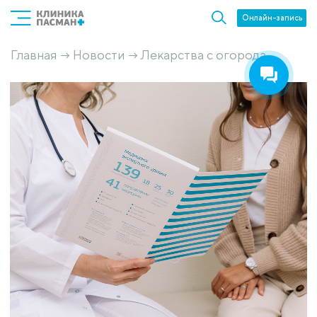
Онлайн-запись
Главная
Новости
Лекарства с огорода
→
→