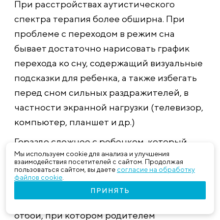
При расстройствах аутистического
спектра терапия более обширна. При
проблеме с переходом в режим сна
бывает достаточно нарисовать график
перехода ко сну, содержащий визуальные
подсказки для ребенка, а также избегать
перед сном сильных раздражителей, в
частности экранной нагрузки (телевизор,
компьютер, планшет и др.)
Гораздо сложнее с ребенком, который
Мы используем cookie для анализа и улучшения
сопротивляется сну. И в этом случае
взаимодействия посетителей с сайтом. Продолжая
родителям следует проявить особую
пользоваться сайтом, вы даете
согласие на обработку
файлов cookie
.
настойчивость и бескомпромисснос
ть.
ПРИНЯТЬ
Правилом может стать стандартный
отбой, при котором родителем