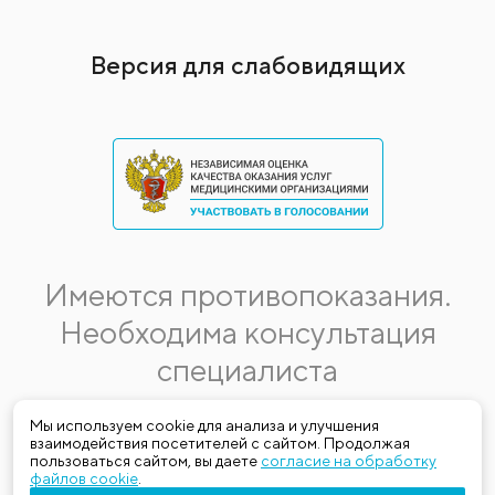
Версия для слабовидящих
Имеются противопоказания.
Необходима консультация
специалиста
Данная информация не является публичной офертой.
Мы используем cookie для анализа и улучшения
взаимодействия посетителей с сайтом. Продолжая
Стоимость, название и спектр услуг могут меняться.
пользоваться сайтом, вы даете
согласие на обработку
Получить актуальную на момент обращения за медицинской
файлов cookie
.